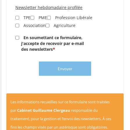
Newsletter hebdomadaire profilée
TPE
PME
Profession Libérale
Association
Agriculture
En soumettant ce formulaire,
j'accepte de recevoir par e-mail
des newsletters
Envoyer
Les informations recueillies sur ce formulaire sont traitées
par
Cabinet Guillaume Clergeau
responsable du
traitement, pour la gestion et l’envoi des newsletters. À ces
fins les champs visés par un astérisque sont obligatoires.